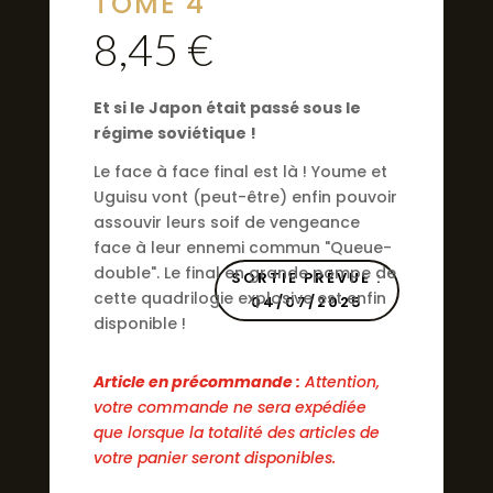
TOME 4
8,45
€
Et si le Japon était passé sous le
régime soviétique !
Le face à face final est là ! Youme et
Uguisu vont (peut-être) enfin pouvoir
assouvir leurs soif de vengeance
face à leur ennemi commun "Queue-
double". Le final en grande pompe de
SORTIE PRÉVUE :
cette quadrilogie explosive est enfin
04/07/2025
disponible !
Article en précommande :
Attention,
votre commande ne sera expédiée
que lorsque la totalité des articles de
votre panier seront disponibles.