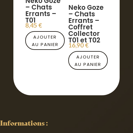
Neko Goze
– Chats
Neko Goze
Errants –
– Chats
T01
Errants –
8,45
€
Coffret
Collector
AJOUTER
T01 et T02
AU PANIER
16,90
€
AJOUTER
AU PANIER
Informations :