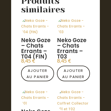
Produits
similaires
Neko Goze
Neko Goze
– Chats
– Chats
Errants –
Errants –
T04 (FIN)
T03
8,45
€
8,45
€
AJOUTER
AJOUTER
AU PANIER
AU PANIER