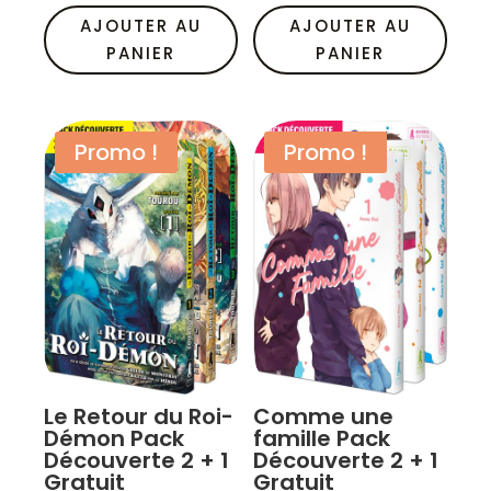
initial
actuel
initial
actuel
était :
est :
était :
est :
25,35 €.
16,90 €.
25,35 €.
16,90 €.
AJOUTER AU
AJOUTER AU
PANIER
PANIER
Promo !
Promo !
Le Retour du Roi-
Comme une
Démon Pack
famille Pack
Découverte 2 + 1
Découverte 2 + 1
Gratuit
Gratuit