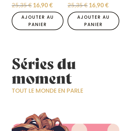
Le
Le
Le
Le
25,35
€
16,90
€
25,35
€
16,90
€
prix
prix
prix
prix
initial
actuel
initial
actuel
était :
est :
était :
est :
25,35 €.
16,90 €.
25,35 €.
16,90 €.
AJOUTER AU
AJOUTER AU
PANIER
PANIER
Séries du
moment
TOUT LE MONDE EN PARLE