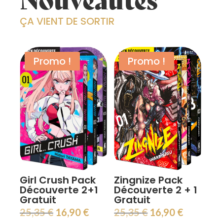
ÇA VIENT DE SORTIR
Promo !
Promo !
Girl Crush Pack
Zingnize Pack
Découverte 2+1
Découverte 2 + 1
Gratuit
Gratuit
Le
Le
Le
Le
25,35
€
16,90
€
25,35
€
16,90
€
prix
prix
prix
prix