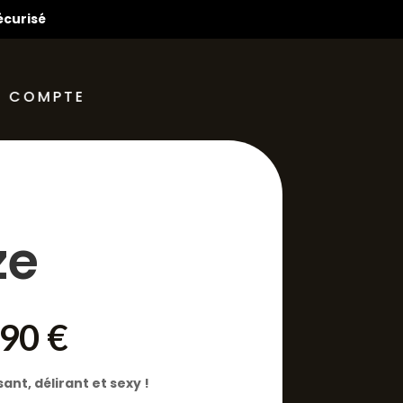
écurisé
 COMPTE
ze
Le
,90
€
x
prix
ial
actuel
ant, délirant et sexy !
t :
est :