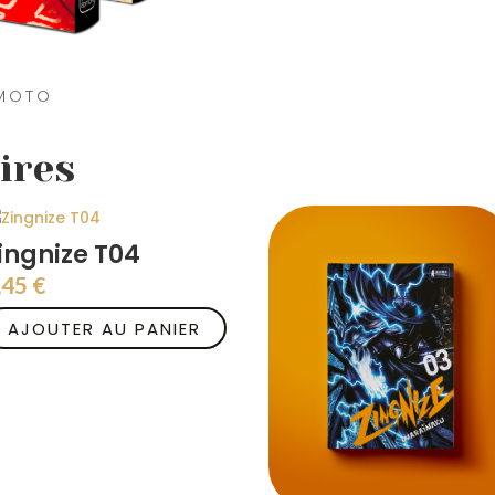
1
GRATUIT
IMOTO
ires
ingnize T04
,45
€
AJOUTER AU PANIER