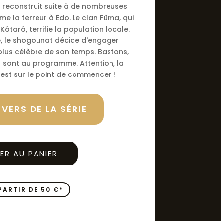
35 €.
16,90 €.
e reconstruit suite à de nombreuses
ème la terreur à Edo. Le clan Fûma, qui
ôtarô, terrifie la population locale.
, le shogounat décide d'engager
 plus célèbre de son temps. Bastons,
s sont au programme. Attention, la
 est sur le point de commencer !
VERS DE LA SÉRIE
ER AU PANIER
PARTIR DE 50 €*