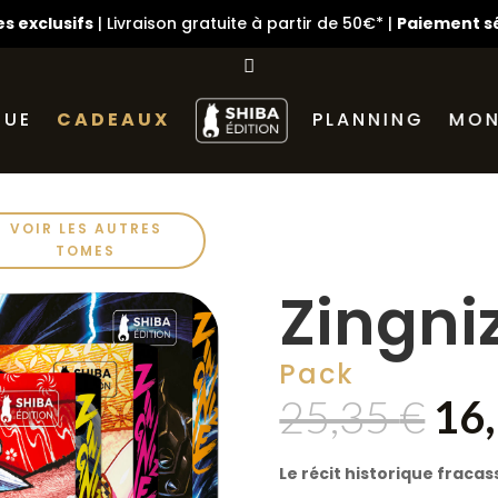
s exclusifs
| Livraison gratuite à partir de 50€* |
Paiement s
GUE
CADEAUX
PLANNING
MON
VOIR LES AUTRES
TOMES
Zingni
Pack
Le
25,35
€
16
pri
init
Le récit historique fracass
étai