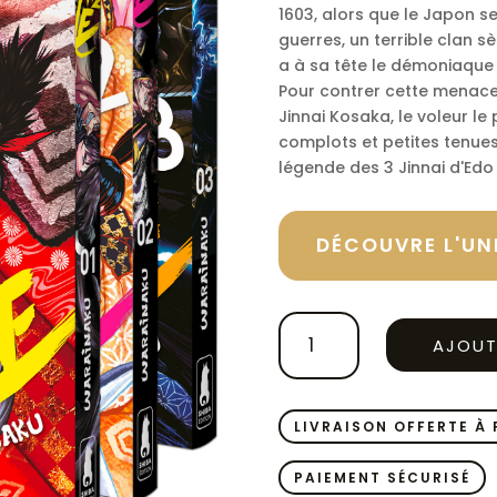
25,
1603, alors que le Japon s
guerres, un terrible clan s
a à sa tête le démoniaque K
Pour contrer cette menace
Jinnai Kosaka, le voleur le
complots et petites tenue
légende des 3 Jinnai d'Edo
DÉCOUVRE L'UNI
QUANTITÉ
AJOUT
DE
ZINGNIZE
PACK
DÉCOUVERTE
LIVRAISON OFFERTE À 
2
+
PAIEMENT SÉCURISÉ