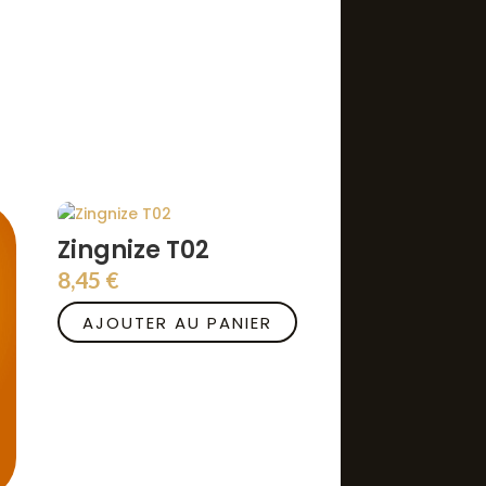
Zingnize T02
8,45
€
AJOUTER AU PANIER