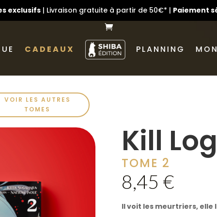
s exclusifs
| Livraison gratuite à partir de 50€* |
Paiement s
GUE
CADEAUX
PLANNING
MON
VOIR LES AUTRES
TOMES
Kill Lo
TOME 2
8,45
€
Il voit les meurtriers, elle