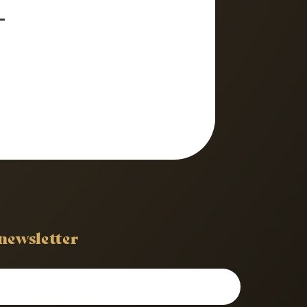
–
 newsletter