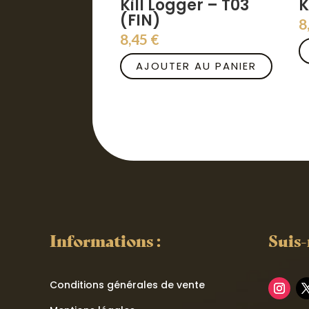
Kill Logger – T03
K
(FIN)
8
8,45
€
AJOUTER AU PANIER
Informations :
Suis-
Conditions générales de vente