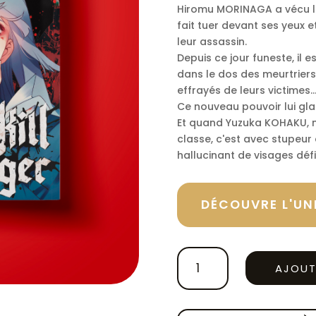
Hiromu MORINAGA a vécu l
fait tuer devant ses yeux 
leur assassin.
Depuis ce jour funeste, il
dans le dos des meurtriers 
effrayés de leurs victimes..
Ce nouveau pouvoir lui gla
Et quand Yuzuka KOHAKU, n
classe, c'est avec stupeur 
hallucinant de visages défi
DÉCOUVRE L'UNI
QUANTITÉ
AJOUT
DE
KILL
LOGGER