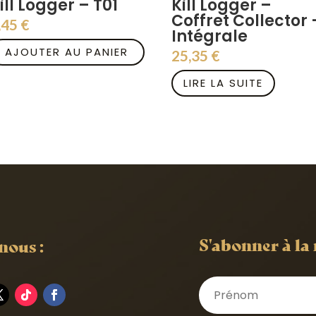
ill Logger – T01
Kill Logger –
Coffret Collector 
,45
€
Intégrale
AJOUTER AU PANIER
25,35
€
LIRE LA SUITE
S'abonner à la
nous :