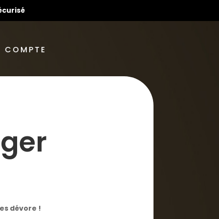
écurisé
 COMPTE
gger
 les dévore !