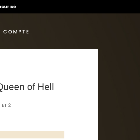
écurisé
 COMPTE
Queen of Hell
 ET 2