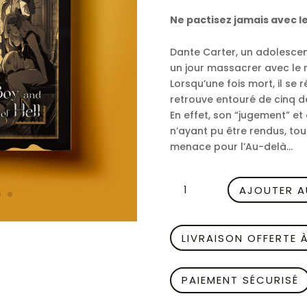
Ne pactisez jamais avec l
Dante Carter, un adolescent
un jour massacrer avec le r
Lorsqu’une fois mort, il se ré
retrouve entouré de cinq 
En effet, son “jugement” et
n’ayant pu être rendus, to
menace pour l’Au-delà…
quantité
AJOUTER A
de
Alba
Boy
LIVRAISON OFFERTE 
and
Queen
of
PAIEMENT SÉCURISÉ
Hell
Coffret