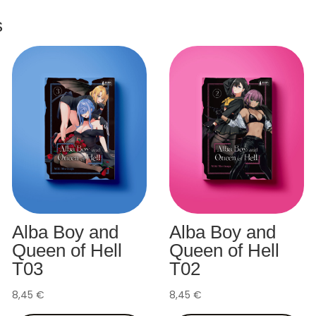
Collector
s
T01
et
T02
Alba Boy and
Alba Boy and
Queen of Hell
Queen of Hell
T03
T02
8,45
€
8,45
€