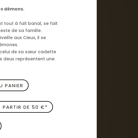
es démons.
 tout à fait banal, se fait
este de sa famille.
veille aux Cieux, il se
démones.
 celui de sa sœur cadette
us deux représentent une
U PANIER
À PARTIR DE 50 €*