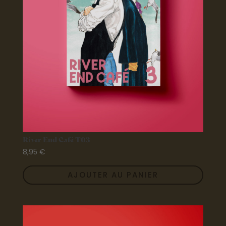
River End Café T03
8,95
€
AJOUTER AU PANIER