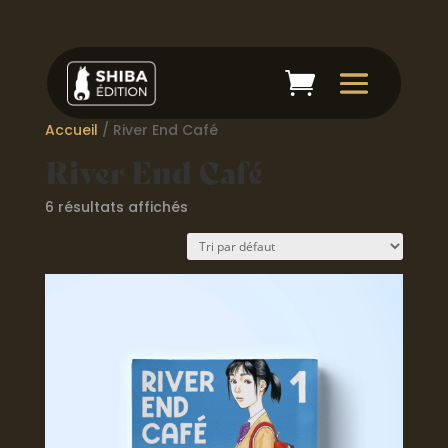
Accueil
/ River End Café
River End Café
6 résultats affichés