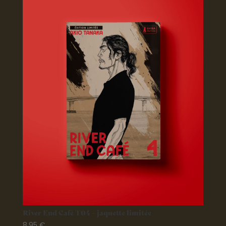
River End Café T04 – jaquette limitée
8,95
€