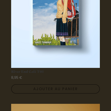
River End Café T01
8,95
€
AJOUTER AU PANIER