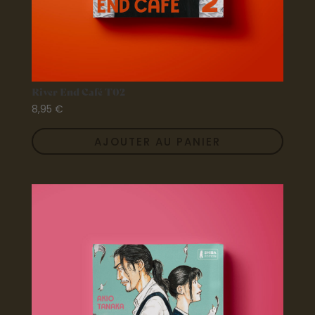
River End Café T02
8,95
€
AJOUTER AU PANIER